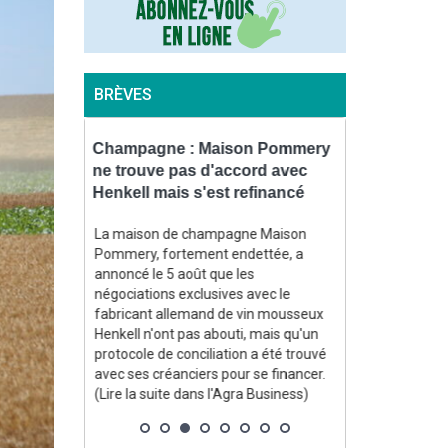
BRÈVES
teurs de
Champagne : Maison Pommery
Céréales : l
OFB
ne trouve pas d'accord avec
nouveau nav
améras
Henkell mais s'est refinancé
mer Noire
La maison de champagne Maison
La Russie a vis
Pommery, fortement endettée, a
pavillon de la
au Journal
annoncé le 5 août que les
de blé ukraini
specteurs de
négociations exclusives avec le
contexte où l’U
peuvent
fabricant allemand de vin mousseux
poursuivent l
ton afin de
Henkell n'ont pas abouti, mais qu'un
frappes à long
ement
protocole de conciliation a été trouvé
gouverneur rég
ventions
avec ses créanciers pour se financer.
6 août, Oleg Kip
susceptible
(Lire la suite dans l'Agra Business)
Agra Fil)
. (Lire la