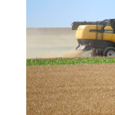
Incendies : un arrêté pour
accélérer les coupes dans les
forêts sinistrées de Gironde et
des Landes
La ministre de l’Agriculture, Annie
Genevard, a chargé son
administration de prendre un arrêté
en application du code forestier,
reconnaissant « le sinistre de grande
ampleur » des forêts brûlées en
Gironde et dans les Landes, indique u
communiqué du 6 août. (Lire la suite
dans l'Agra Fil)