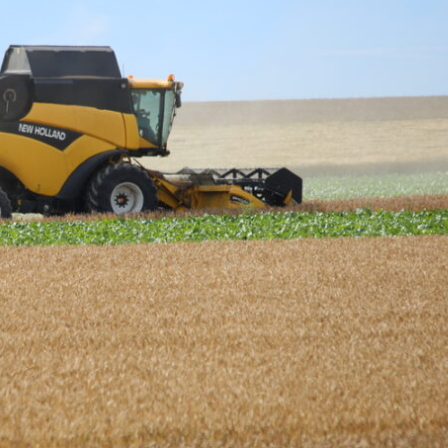
Chambres d’agriculture : décès
Contrôles : les inspec
de Jacques Jaouen, ancien
l’environnement de l’
président de la chambre de
bientôt équipés de c
Bretagne
piétons
Ancien président de la chambre
En vertu d’un décret paru 
d’agriculture du Finistère (2001-2019)
officiel le 31 juillet, les in
et de la chambre régionale de
l’environnement de l’OFB 
Bretagne (2007-2019), Jacques
disposer d’une caméra pié
Jaouen est décédé le 4 août, à 66 ans,
« procéder à un enregistr
« des suites d’une longue maladie »,
audiovisuel de leurs inter
n
apprend-on dans la presse locale.
lorsque se produit ou est 
(Lire la suite dans l'Agra Fil)
de se produire un incident »
suite dans l'Agra Fil)