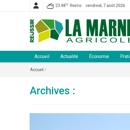
℃
23.48
Reims
vendredi, 7 août 2026
La Marne Agricole
Hebdomadaire départemental d'informations généra
et rurales
Accueil
Actualité
Économie
Prat
Accueil
/
Archives :