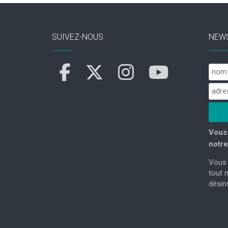
SUIVEZ-NOUS
NEW
Vous 
notre
Vous 
tout 
désins