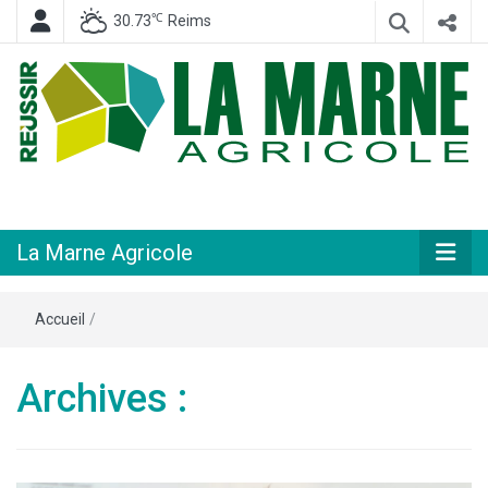
℃
30.73
Reims
Hebdomadaire départemental d'informations générales et rurales
La Marne
Agricole
La Marne Agricole
Accueil
/
Archives :