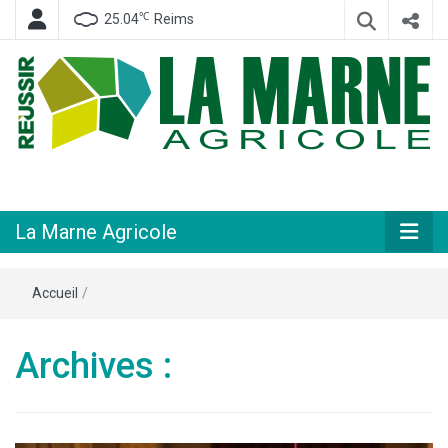
℃
25.04
Reims
Hebdomadaire départemental d'informations générales et rurales
La Marne
Agricole
La Marne Agricole
Accueil
/
Archives :