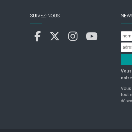
SUIVEZ-NOUS
NEW
Vous 
notre
Vous 
tout 
désins