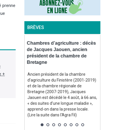
ié prenne
que
BRÈVES
pour
Chambres d’agriculture : décès
Contrôles : 
dans les
de Jacques Jaouen, ancien
l’environne
ironde et
président de la chambre de
bientôt équ
Bretagne
piétons
e
e +
e, Annie
Ancien président de la chambre
En vertu d’un 
d’agriculture du Finistère (2001-2019)
officiel le 31 j
 un arrêté
et de la chambre régionale de
l’environnemen
stier,
Bretagne (2007-2019), Jacques
disposer d’une
e de grande
Jaouen est décédé le 4 août, à 66 ans,
« procéder à u
ées en
« des suites d’une longue maladie »,
audiovisuel de 
, indique un
apprend-on dans la presse locale.
lorsque se pro
e la suite
(Lire la suite dans l'Agra Fil)
de se produire u
suite dans l'Agr