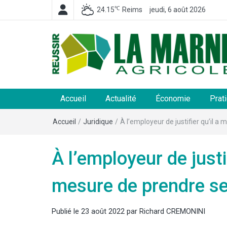
℃
24.15
Reims
jeudi, 6 août 2026
La Marne Agricole
Hebdomadaire départemental d'informations généra
et rurales
Accueil
Actualité
Économie
Prat
Accueil
/
Juridique
/
À l’employeur de justifier qu’il a
À l’employeur de justif
mesure de prendre s
Publié le
23 août 2022
par
Richard CREMONINI