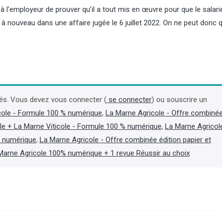
 à l’employeur de prouver qu’il a tout mis en œuvre pour que le salar
 nouveau dans une affaire jugée le 6 juillet 2022. On ne peut donc 
Incendies : un arrêté 
accélérer les coupes 
forêts sinistrées de G
és. Vous devez vous connecter (
se connecter
) ou souscrire un
des Landes
cole - Formule 100 % numérique
,
La Marne Agricole - Offre combiné
le + La Marne Viticole - Formule 100 % numérique
,
La Marne Agricol
La ministre de l’Agricultur
Genevard, a chargé son
t numérique
,
La Marne Agricole - Offre combinée édition papier et
administration de prendre
Marne Agricole 100% numérique + 1 revue Réussir au choix
en application du code fore
reconnaissant « le sinistr
ampleur » des forêts brûl
Gironde et dans les Landes
communiqué du 6 août. (Lir
dans l'Agra Fil)