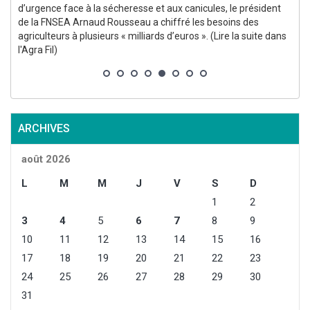
d’urgence face à la sécheresse et aux canicules, le président
de la FNSEA Arnaud Rousseau a chiffré les besoins des
agriculteurs à plusieurs « milliards d’euros ». (Lire la suite dans
l'Agra Fil)
(
ARCHIVES
août 2026
L
M
M
J
V
S
D
1
2
3
4
5
6
7
8
9
10
11
12
13
14
15
16
17
18
19
20
21
22
23
24
25
26
27
28
29
30
31