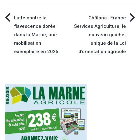
Navigation
Lutte contre la
Châlons : France
flavescence dorée
Services Agriculture, le
de
dans la Marne, une
nouveau guichet
mobilisation
unique de la Loi
l’article
exemplaire en 2025
d’orientation agricole