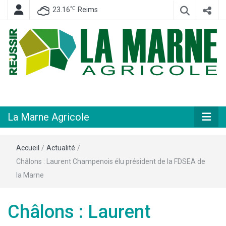
℃
23.16
Reims
Hebdomadaire départemental d'informations générales et rurales
La Marne
Agricole
La Marne Agricole
Accueil
/
Actualité
/
Châlons : Laurent Champenois élu président de la FDSEA de
la Marne
Châlons : Laurent