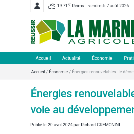
℃
19.71
Reims
vendredi, 7 août 2026
La Marne Agricole
Hebdomadaire départemental d'informations généra
et rurales
Accueil
Actualité
Économie
Prat
Accueil
/
Économie
/
Énergies renouvelables : le décre
Énergies renouvelables
voie au développemen
Publié le
20 avril 2024
par
Richard CREMONINI