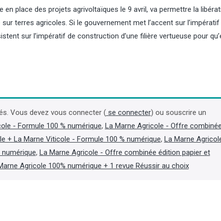
en place des projets agrivoltaïques le 9 avril, va permettre la libéra
e sur terres agricoles. Si le gouvernement met l’accent sur l’impératif
stent sur l’impératif de construction d’une filière vertueuse pour qu’e
Champagne : Maison Pommery
Céréales : la Russie a
ne trouve pas d'accord avec
nouveau navire ukrain
Henkell mais s'est refinancé
mer Noire
és. Vous devez vous connecter (
se connecter
) ou souscrire un
La maison de champagne Maison
La Russie a visé un vraqui
cole - Formule 100 % numérique
,
La Marne Agricole - Offre combiné
Pommery, fortement endettée, a
pavillon de la Guinée-Biss
annoncé le 5 août que les
de blé ukrainien en mer No
le + La Marne Viticole - Formule 100 % numérique
,
La Marne Agricol
négociations exclusives avec le
contexte où l’Ukraine et la
t numérique
,
La Marne Agricole - Offre combinée édition papier et
fabricant allemand de vin mousseux
poursuivent leurs campag
Henkell n'ont pas abouti, mais qu'un
frappes à longue portée, 
Marne Agricole 100% numérique + 1 revue Réussir au choix
protocole de conciliation a été trouvé
gouverneur régional d’Ode
avec ses créanciers pour se financer.
6 août, Oleg Kiper. (Lire la
(Lire la suite dans l'Agra Business)
Agra Fil)