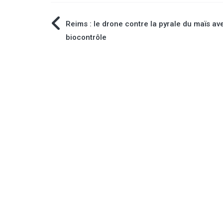
Navigation
Reims : le drone contre la pyrale du maïs av
biocontrôle
de
l’article