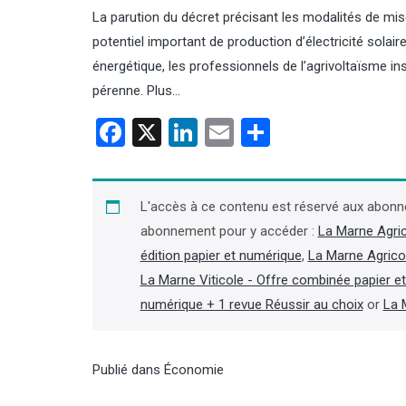
La parution du décret précisant les modalités de mise 
potentiel important de production d’électricité solair
énergétique, les professionnels de l’agrivoltaïsme insi
pérenne. Plus…
Facebook
X
LinkedIn
Email
Partager
es d’agriculture : décès
Contrôles : les inspecteurs de
ques Jaouen, ancien
l’environnement de l’OFB
ent de la chambre de
bientôt équipés de caméras
ne
piétons
L'accès à ce contenu est réservé aux abonn
abonnement pour y accéder :
La Marne Agri
président de la chambre
En vertu d’un décret paru au Journal
lture du Finistère (2001-2019)
officiel le 31 juillet, les inspecteurs de
édition papier et numérique
,
La Marne Agrico
a chambre régionale de
l’environnement de l’OFB peuvent
La Marne Viticole - Offre combinée papier e
e (2007-2019), Jacques
disposer d’une caméra piéton afin de
numérique + 1 revue Réussir au choix
or
La 
st décédé le 4 août, à 66 ans,
« procéder à un enregistrement
ites d’une longue maladie »,
audiovisuel de leurs interventions
on dans la presse locale.
lorsque se produit ou est susceptible
suite dans l'Agra Fil)
de se produire un incident ». (Lire la
Publié dans
Économie
suite dans l'Agra Fil)