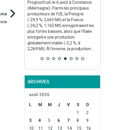
Prognosfruit, le 6 août à Constance
(Allemagne). Parmi les principaux
pama
producteurs de l’UE, la Pologne
(-29,9 %, 2,665 Mt) et la France
nce
(-24,2 %, 1,162 Mt) enregistraient les
plus fortes baisses, alors que l’Italie
enregistre une production
globalement stable (-2,2 %, à
2,269 Mt). À l'inverse, la production...
ARCHIVES
août 2026
L
M
M
J
V
S
D
1
2
3
4
5
6
7
8
9
10
11
12
13
14
15
16