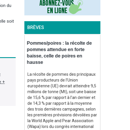
tion du
lle soit
BRÈVES
ttaque un
Pommes/poires : la récolte de
Biogaz : l’I
ien en
pommes attendue en forte
projet de 2,
baisse, celle de poires en
la productio
hausse
er battant
L'Inde a appro
e
au, chargé
programme de 
La récolte de pommes des principaux
ire, dans un
visant à augm
pays producteurs de l’Union
e +
 Russie
production nat
européenne (UE) devrait atteindre 9,5
nes de
propres, après 
millions de tonne (Mt), soit une baisse
a annoncé le
aux guerres a
de 15,6 % par rapport à l’an dernier et
ssa le
en lumière sa
de 14,3 % par rapport à la moyenne
 suite dans
importations d'
des trois dernières campagnes, selon
dans Agra Fil)
les premières prévisions dévoilées par
la World Apple and Pear Association
(Wapa) lors du congrès international