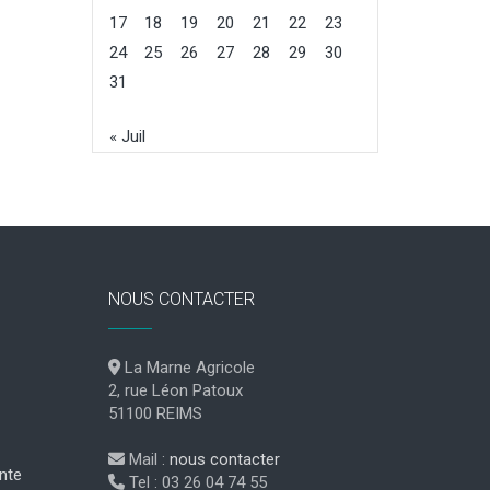
17
18
19
20
21
22
23
24
25
26
27
28
29
30
31
« Juil
NOUS CONTACTER
La Marne Agricole
2, rue Léon Patoux
51100 REIMS
Mail :
nous contacter
nte
Tel : 03 26 04 74 55