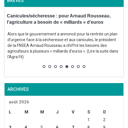
BRÈVES
Canicules/sécheresse : pour Arnaud Rousseau,
C
l'agriculture a besoin de « milliards » d'euros
c
Alors que le gouvernement a annoncé pour la rentrée un plan
L
d’urgence face à la sécheresse et aux canicules, le président
de la FNSEA Arnaud Rousseau a chiffré les besoins des
agriculteurs à plusieurs « milliards d’euros ». (Lire la suite dans
l'Agra Fil)
(
ARCHIVES
août 2026
L
M
M
J
V
S
D
1
2
3
4
5
6
7
8
9