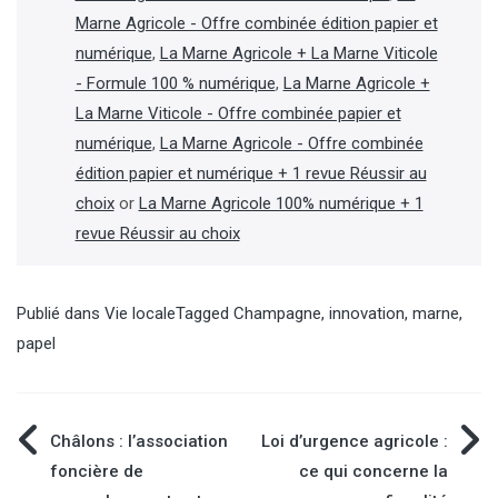
Marne Agricole - Offre combinée édition papier et
numérique
,
La Marne Agricole + La Marne Viticole
- Formule 100 % numérique
,
La Marne Agricole +
La Marne Viticole - Offre combinée papier et
numérique
,
La Marne Agricole - Offre combinée
édition papier et numérique + 1 revue Réussir au
choix
or
La Marne Agricole 100% numérique + 1
revue Réussir au choix
Publié dans
Vie locale
Tagged
Champagne
,
innovation
,
marne
,
papel
Navigation
Châlons : l’association
Loi d’urgence agricole :
foncière de
ce qui concerne la