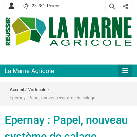
℃
23.78
Reims
Hebdomadaire départemental d'informations générales et rurales
La Marne
Agricole
La Marne Agricole
Accueil
/
Vie locale
/
Epernay : Papel, nouveau système de calage
Epernay : Papel, nouveau
système de calage