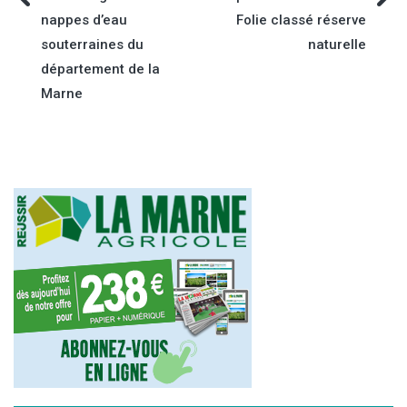
Navigation
nappes d’eau
Folie classé réserve
de
souterraines du
naturelle
département de la
l’article
Marne