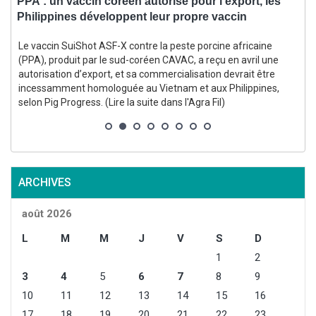
PPA : un vaccin coréen autorisé pour l’export, les
P
Philippines développent leur propre vaccin
l
Le vaccin SuiShot ASF-X contre la peste porcine africaine
L
(PPA), produit par le sud-coréen CAVAC, a reçu en avril une
g
autorisation d’export, et sa commercialisation devrait être
incessamment homologuée au Vietnam et aux Philippines,
selon Pig Progress. (Lire la suite dans l'Agra Fil)
F
ARCHIVES
août 2026
L
M
M
J
V
S
D
1
2
3
4
5
6
7
8
9
10
11
12
13
14
15
16
17
18
19
20
21
22
23