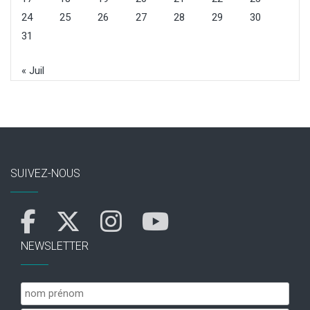
24
25
26
27
28
29
30
31
« Juil
SUIVEZ-NOUS
NEWSLETTER