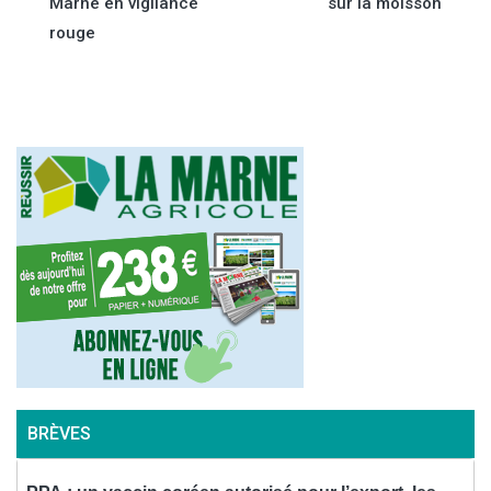
Marne en vigilance
sur la moisson
de
rouge
l’article
BRÈVES