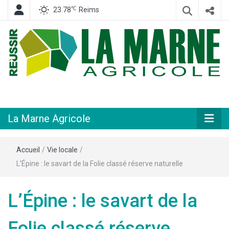
℃
23.78
Reims
Hebdomadaire départemental d'informations générales et rurales
La Marne
Agricole
La Marne Agricole
Accueil
/
Vie locale
/
L’Épine : le savart de la Folie classé réserve naturelle
L’Épine : le savart de la
Folie classé réserve