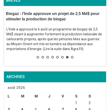
BRÈVES
Biogaz : l’Inde approuve un projet de 2,5 Md$ pour
V
stimuler la production de biogaz
L'Inde a approuvé le 6 août un programme de biogaz de 2,5
Md$ visant à augmenter fortement la production nationale de
carburants propres, après que les pénuries liées aux guerres
au Moyen-Orient ont mis en lumière sa dépendance aux
importations d'énergie. (Lire la suite dans Agra Fil)
l
ARCHIVES
août 2026
L
M
M
J
V
S
D
1
2
3
4
5
6
7
8
9