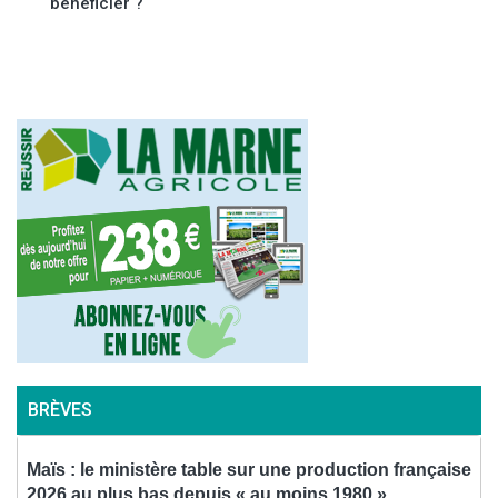
bénéficier ?
l’article
BRÈVES
Maïs : le ministère table sur une production française
2026 au plus bas depuis « au moins 1980 »
a