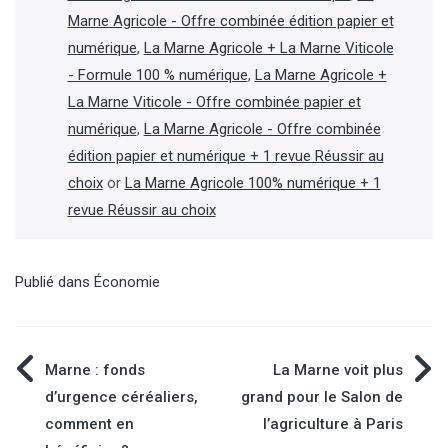
Marne Agricole - Offre combinée édition papier et
numérique
,
La Marne Agricole + La Marne Viticole
- Formule 100 % numérique
,
La Marne Agricole +
La Marne Viticole - Offre combinée papier et
numérique
,
La Marne Agricole - Offre combinée
édition papier et numérique + 1 revue Réussir au
choix
or
La Marne Agricole 100% numérique + 1
revue Réussir au choix
Publié dans
Économie
Navigation
Marne : fonds
La Marne voit plus
d’urgence céréaliers,
grand pour le Salon de
de
comment en
l’agriculture à Paris