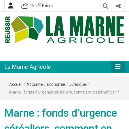
℃
18.6
Reims
Hebdomadaire départemental d'informations générales et rurales
La Marne
Agricole
La Marne Agricole
Accueil
/
Actualité
/
Économie
/
Juridique
/
Marne : fonds d’urgence céréaliers, comment en bénéficier ?
Marne : fonds d’urgence
céréaliers, comment en