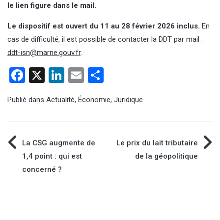
le lien figure dans le mail.
Le dispositif est ouvert du 11 au 28 février 2026 inclus.
En
cas de difficulté, il est possible de contacter la DDT par mail :
ddt-isn@marne.gouv.fr
.
Facebook
X
LinkedIn
Email
Partager
Publié dans
Actualité
,
Économie
,
Juridique
Navigation
La CSG augmente de
Le prix du lait tributaire
1,4 point : qui est
de la géopolitique
de
concerné ?
l’article