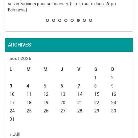
ses créanciers pour se financer. (Lire la suite dans l'Agra
i
Business)
ARCHIVES
août 2026
L
M
M
J
V
S
D
1
2
3
4
5
6
7
8
9
10
11
12
13
14
15
16
17
18
19
20
21
22
23
24
25
26
27
28
29
30
31
« Juil