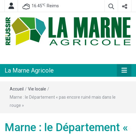
℃
16.45
Reims
Hebdomadaire départemental d'informations générales et rurales
La Marne
Agricole
La Marne Agricole
Accueil
/
Vie locale
/
Marne : le Département « pas encore ruiné mais dans le
rouge »
Marne : le Département «