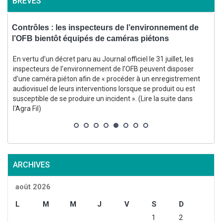
BRÈVES
,
Contrôles : les inspecteurs de l’environnement de
l’OFB bientôt équipés de caméras piétons
d
En vertu d’un décret paru au Journal officiel le 31 juillet, les
inspecteurs de l’environnement de l’OFB peuvent disposer
d’une caméra piéton afin de « procéder à un enregistrement
audiovisuel de leurs interventions lorsque se produit ou est
susceptible de se produire un incident ». (Lire la suite dans
s
l'Agra Fil)
ARCHIVES
août 2026
L
M
M
J
V
S
D
1
2