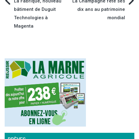
Navigation
La Fabrique, nouveau
La Champagne fête ses
bâtiment de Duguit
dix ans au patrimoine
de
Technologies à
mondial
Magenta
l’article