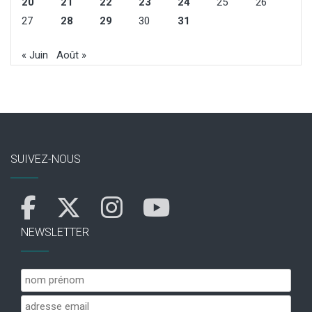
20
21
22
23
24
25
26
27
28
29
30
31
« Juin
Août »
SUIVEZ-NOUS
NEWSLETTER