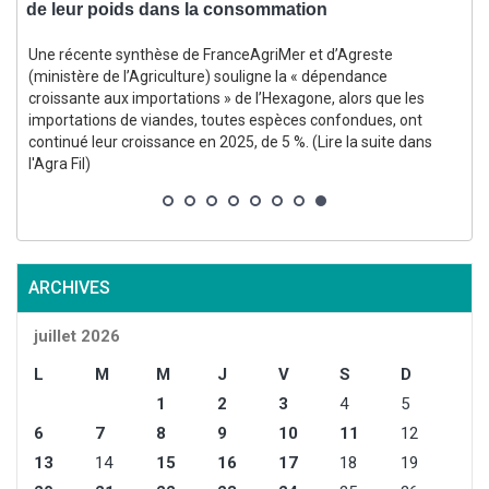
de leur poids dans la consommation
Une récente synthèse de FranceAgriMer et d’Agreste
(ministère de l’Agriculture) souligne la « dépendance
croissante aux importations » de l’Hexagone, alors que les
importations de viandes, toutes espèces confondues, ont
continué leur croissance en 2025, de 5 %. (Lire la suite dans
l'Agra Fil)
r
4
ARCHIVES
juillet 2026
L
M
M
J
V
S
D
1
2
3
4
5
6
7
8
9
10
11
12
13
14
15
16
17
18
19