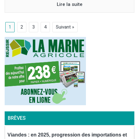
Lire la suite
1
2
3
4
Suivant »
BRÈVES
Viandes : en 2025, progression des importations et
P