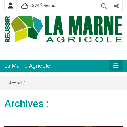
℃
26.24
Reims
Hebdomadaire départemental d'informations générales et rurales
La Marne
Agricole
La Marne Agricole
Accueil
/
Archives :