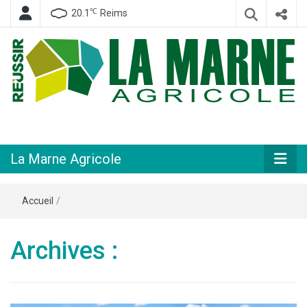
℃
20.1
Reims
Hebdomadaire départemental d'informations générales et rurales
La Marne
Agricole
La Marne Agricole
Accueil
/
Archives :