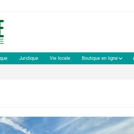
les
ique
Juridique
Vie locale
Boutique en ligne