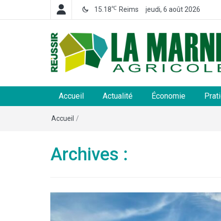
℃
15.18
Reims
jeudi, 6 août 2026
La Marne Agricole
Hebdomadaire départemental d'informations généra
et rurales
Accueil
Actualité
Économie
Prat
Accueil
/
Archives :