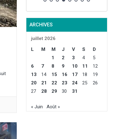
exploitations »
cotisations so
« dispositifs d
dérogation ». 
ARCHIVES
comprendra au
destinées à fac
juillet 2026
production des 
durement touch
L
M
M
J
V
S
D
« réuni l’ensem
1
2
3
4
5
6
7
8
9
10
11
12
uit
13
14
15
16
17
18
19
20
21
22
23
24
25
26
27
28
29
30
31
« Juin
Août »