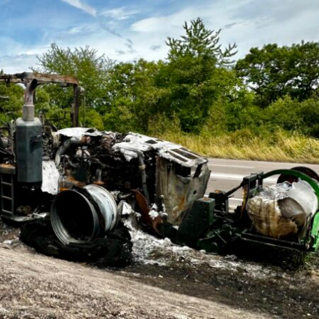
Incendies : à Fontainebleau, les
Ours : en Ariège, la ju
agriculteurs indemnisés pour
suspend de nouveau 
avoir acheminé de l’eau
arrêtés d’effarouchem
Les départements de l’Essonne et de
Après une première annula
Seine-et-Marne ont annoncé, dans un
juillet, le tribunal administ
communiqué du 27 juillet, qu’ils
Toulouse a de nouveau sus
consacreraient 87 500 euros pour
août en référé, deux arrêté
indemniser les agriculteurs ayant
la préfecture de l’Ariège p
participé à l’acheminement de l’eau
autoriser l’effarouchemen
lors de la lutte contre l’incendie qui a
des ours dans l’estive d’Ar
frappé la forêt de Fontainebleau les
apprend-on dans La Dépêch
12 et 13 juillet. (Lire la suite dans
payant). (Lire la suite dans 
l'Agra Fil)