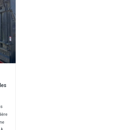
les
ns
ière
une