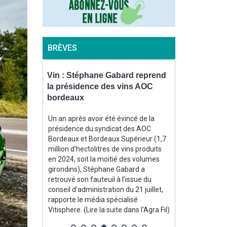
BRÈVES
stice
Vin : Stéphane Gabard reprend
Canicule : G
des
la présidence des vins AOC
contenu du 
ent
bordeaux
mobilise les
tion le 25
Un an après avoir été évincé de la
Dans un commu
ratif de
présidence du syndicat des AOC
ministère de l’
pendu, le 4
Bordeaux et Bordeaux Supérieur (1,7
grands axes du
s pris par
million d’hectolitres de vins produits
cours de prépa
our
en 2024, soit la moitié des volumes
pour « canicul
t renforcé
girondins), Stéphane Gabard a
incendies ». An
réou,
retrouvé son fauteuil à l’issue du
Annie Genevard
e (article
conseil d’administration du 21 juillet,
rentrée, il se 
l'Agra Fil)
rapporte le média spécialisé
classiquement 
Vitisphere. (Lire la suite dans l'Agra Fil)
de situation :
faveur de la tr