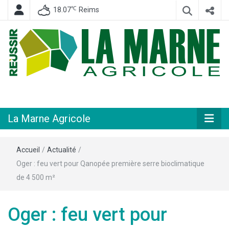
℃
18.07
Reims
Hebdomadaire départemental d'informations générales et rurales
La Marne
Agricole
La Marne Agricole
Accueil
/
Actualité
/
Oger : feu vert pour Qanopée première serre bioclimatique
de 4 500 m²
Oger : feu vert pour