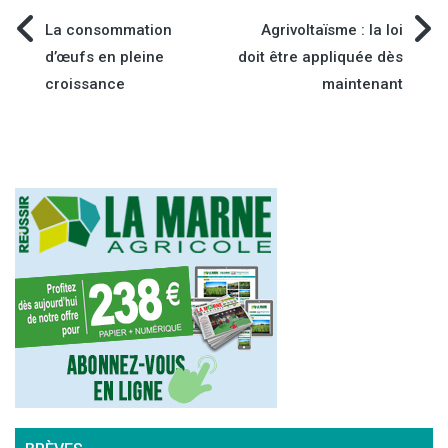
Navigation
La consommation
Agrivoltaïsme : la loi
d’œufs en pleine
doit être appliquée dès
de
croissance
maintenant
l’article