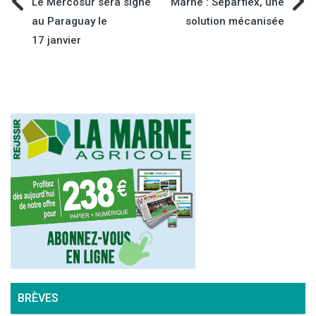
Navigation
Le Mercosur sera signé
Marne : Separflex, une
au Paraguay le
solution mécanisée
de
17 janvier
l’article
BRÈVES