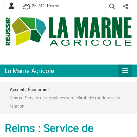
℃
25.74
Reims
Hebdomadaire départemental d'informations générales et rurales
La Marne
Agricole
La Marne Agricole
Accueil
/
Économie
/
Reims : Service de remplacement, Mirabelle modernise la
relation
Reims : Service de