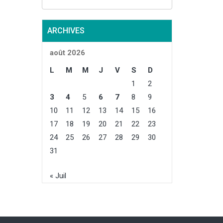
rnier, et de
oyenne
ttendue de
ARCHIVES
 le repli
tout par la
août 2026
e de
, survenue
L
M
M
J
V
S
D
nt...
1
2
3
4
5
6
7
8
9
10
11
12
13
14
15
16
17
18
19
20
21
22
23
24
25
26
27
28
29
30
31
« Juil