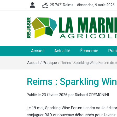
℃
25.74
Reims
dimanche, 9 août 2026
La Marne Agricole
Hebdomadaire départemental d'informations généra
et rurales
Accueil
Actualité
Économie
Prat
Accueil
/
Pratique
/
Reims : Sparkling Wine Forum de r
Reims : Sparkling Win
Publié le
23 février 2026
par
Richard CREMONINI
Le 19 mai, Sparkling Wine Forum tiendra sa 4e édit
conjuguer R&D et nouveaux débouchés pour l’avenir 