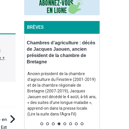
BRÈVES
le sur une
Chambres d’agriculture : décès
Contrôles : 
2026 au
de Jacques Jaouen, ancien
l’environne
e
moins
président de la chambre de
bientôt équ
e +
Bretagne
piétons
bliée le 7
Ancien président de la chambre
En vertu d’un 
culture
d’agriculture du Finistère (2001-2019)
officiel le 31 j
nçaise de
et de la chambre régionale de
l’environnemen
un niveau
Bretagne (2007-2019), Jacques
disposer d’une
u moins
Jaouen est décédé le 4 août, à 66 ans,
« procéder à u
es semences.
« des suites d’une longue maladie »,
audiovisuel de 
berait même
apprend-on dans la presse locale.
lorsque se pro
e
(Lire la suite dans l'Agra Fil)
de se produire u
é en
ne chute
suite dans l'Agr
nationale de
 Est