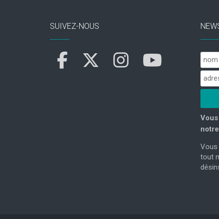
SUIVEZ-NOUS
NEW
Vous 
notre
Vous 
tout 
désins