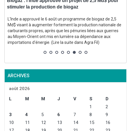
Biogaz : l’Inde approuve un projet de 2,5 Md$ pour
V
stimuler la production de biogaz
L'Inde a approuvé le 6 août un programme de biogaz de 2,5
e
Md$ visant à augmenter fortement la production nationale de
carburants propres, après que les pénuries liées aux guerres
au Moyen-Orient ont mis en lumière sa dépendance aux
importations d'énergie. (Lire la suite dans Agra Fil)
l
ARCHIVES
août 2026
L
M
M
J
V
S
D
1
2
3
4
5
6
7
8
9
10
11
12
13
14
15
16
17
18
19
20
21
22
23