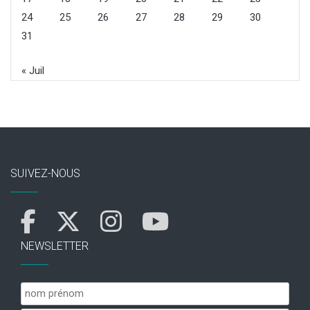
24
25
26
27
28
29
30
31
« Juil
SUIVEZ-NOUS
NEWSLETTER