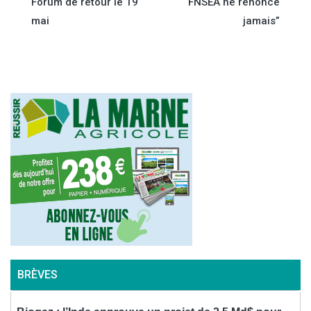
Forum de retour le 19
FNSEA ne renonce
de
mai
jamais”
l’article
BRÈVES