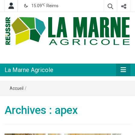
℃
15.09
Reims
Hebdomadaire départemental d'informations générales et rurales
La Marne
Agricole
La Marne Agricole
Accueil
/
Archives : apex