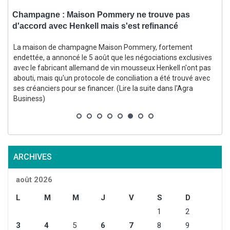
Champagne : Maison Pommery ne trouve pas
B
d'accord avec Henkell mais s'est refinancé
s
La maison de champagne Maison Pommery, fortement
endettée, a annoncé le 5 août que les négociations exclusives
avec le fabricant allemand de vin mousseux Henkell n'ont pas
abouti, mais qu'un protocole de conciliation a été trouvé avec
ses créanciers pour se financer. (Lire la suite dans l'Agra
i
Business)
ARCHIVES
août 2026
L
M
M
J
V
S
D
1
2
3
4
5
6
7
8
9