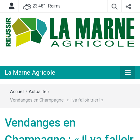
℃
23.48
Reims
Hebdomadaire départemental d'informations générales et rurales
La Marne
Agricole
La Marne Agricole
Accueil
/
Actualité
/
Vendanges en Champagne : « il va falloir trier ! »
Vendanges en
Champagne : « il va falloir