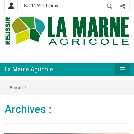
℃
14.52
Reims
Hebdomadaire départemental d'informations générales et rurales
La Marne
Agricole
La Marne Agricole
Accueil
/
Archives :