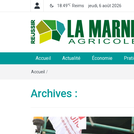
℃
18.49
Reims
jeudi, 6 août 2026
La Marne Agricole
Hebdomadaire départemental d'informations généra
et rurales
Accueil
Actualité
Économie
Prat
Accueil
/
Archives :