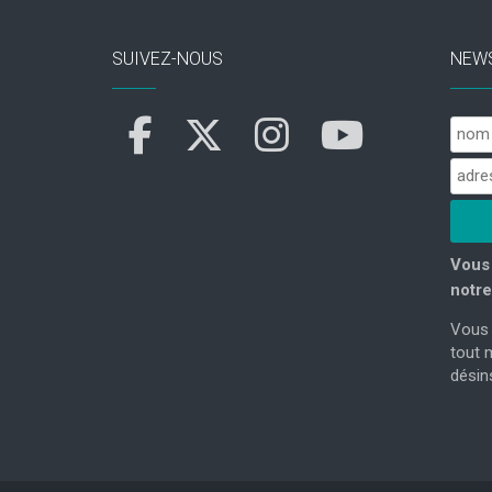
SUIVEZ-NOUS
NEW
Vous 
notre
Vous 
tout 
désins