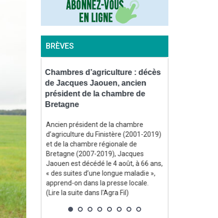
BRÈVES
pour
Chambres d’agriculture : décès
Contrôles : 
dans les
de Jacques Jaouen, ancien
l’environne
ironde et
président de la chambre de
bientôt équ
Bretagne
piétons
e, Annie
Ancien président de la chambre
En vertu d’un 
d’agriculture du Finistère (2001-2019)
officiel le 31 j
 un arrêté
et de la chambre régionale de
l’environnemen
stier,
Bretagne (2007-2019), Jacques
disposer d’une
e de grande
Jaouen est décédé le 4 août, à 66 ans,
« procéder à u
ées en
« des suites d’une longue maladie »,
audiovisuel de 
, indique un
apprend-on dans la presse locale.
lorsque se pro
e la suite
(Lire la suite dans l'Agra Fil)
de se produire u
suite dans l'Agr