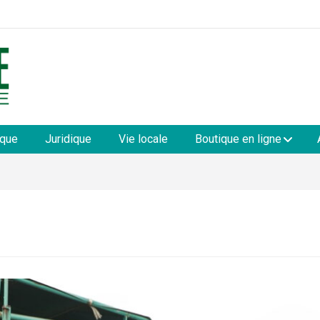
les
ique
Juridique
Vie locale
Boutique en ligne