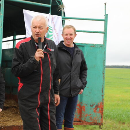
Incendies : un arrêté 
accélérer les coupes 
forêts sinistrées de G
des Landes
La ministre de l’Agricultur
Genevard, a chargé son
administration de prendre
en application du code fore
reconnaissant « le sinistr
ampleur » des forêts brûl
Gironde et dans les Landes
communiqué du 6 août. (Lir
dans l'Agra Fil)