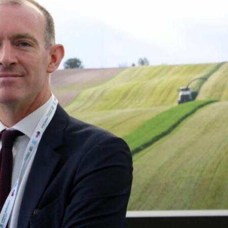
Céréales : la Russie attaque un
Pommes/poires : la ré
nouveau navire ukrainien en
pommes attendue en f
mer Noire
baisse, celle de poire
hausse
La Russie a visé un vraquier battant
pavillon de la Guinée-Bissau, chargé
La récolte de pommes des
de blé ukrainien en mer Noire, dans un
pays producteurs de l’Uni
contexte où l’Ukraine et la Russie
européenne (UE) devrait a
poursuivent leurs campagnes de
millions de tonne (Mt), soi
frappes à longue portée, a annoncé le
de 15,6 % par rapport à l’a
gouverneur régional d’Odessa le
de 14,3 % par rapport à l
6 août, Oleg Kiper. (Lire la suite dans
des trois dernières campa
Agra Fil)
les premières prévisions d
la World Apple and Pear A
(Wapa) lors du congrès int