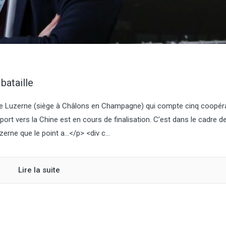
Prognosfruit, le 6 août à 
(Allemagne). Parmi les pr
producteurs de l’UE, la Po
(-29,9 %, 2,665 Mt) et la F
(-24,2 %, 1,162 Mt) enregis
plus fortes baisses, alors qu
enregistre une production
globalement stable (-2,2 %
bataille
2,269 Mt). À l'inverse, la pr
ance Luzerne (siège à Châlons en Champagne) qui compte cinq coopér
port vers la Chine est en cours de finalisation. C’est dans le cadre de
zerne que le point a…</p> <div c...
Lire la suite