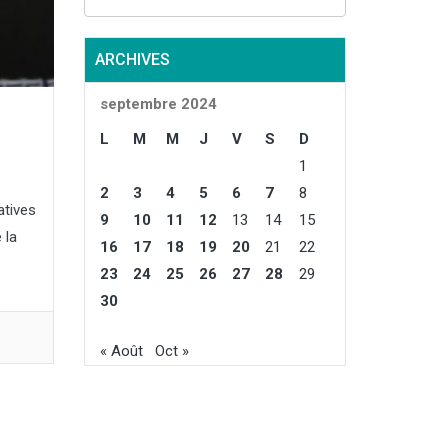
Constance
incipaux
logne
ARCHIVES
rance
traient les
septembre 2024
e l’Italie
L
M
M
J
V
S
D
, à
1
oduction...
2
3
4
5
6
7
8
atives
9
10
11
12
13
14
15
 la
16
17
18
19
20
21
22
23
24
25
26
27
28
29
30
« Août
Oct »