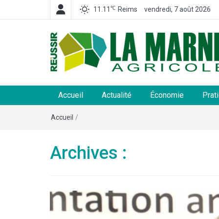
℃
11.11
Reims
vendredi, 7 août 2026
La Marne Agricole
Hebdomadaire départemental d'informations généra
et rurales
Accueil
Actualité
Économie
Prat
Accueil
/
Archives :