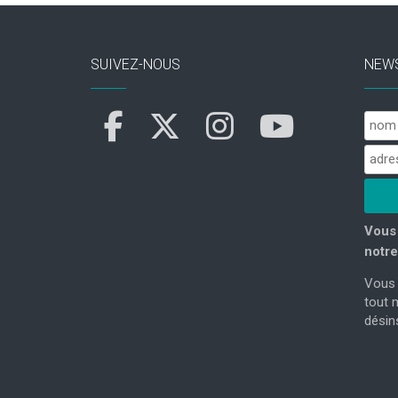
SUIVEZ-NOUS
NEW
Vous 
notre
Vous 
tout 
désins