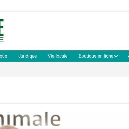
les
ique
Juridique
Vie locale
Boutique en ligne