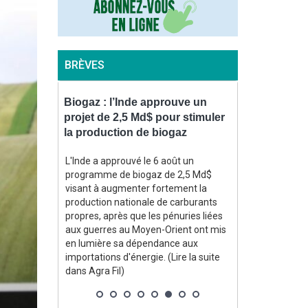
BRÈVES
colte de
Biogaz : l’Inde approuve un
Viandes : en
orte
projet de 2,5 Md$ pour stimuler
des importat
s en
la production de biogaz
poids dans 
L'Inde a approuvé le 6 août un
Une récente s
programme de biogaz de 2,5 Md$
FranceAgriMer
 principaux
visant à augmenter fortement la
(ministère de l
on
production nationale de carburants
« dépendance 
tteindre 9,5
propres, après que les pénuries liées
importations »
t une baisse
aux guerres au Moyen-Orient ont mis
que les import
n dernier et
en lumière sa dépendance aux
toutes espèce
a moyenne
importations d'énergie. (Lire la suite
continué leur 
gnes, selon
dans Agra Fil)
5 %. (Lire la su
évoilées par
ssociation
ernational