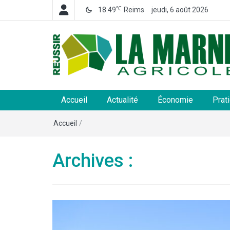
℃
18.49
Reims
jeudi, 6 août 2026
La Marne Agricole
Hebdomadaire départemental d'informations généra
et rurales
Accueil
Actualité
Économie
Prat
Accueil
/
Archives :