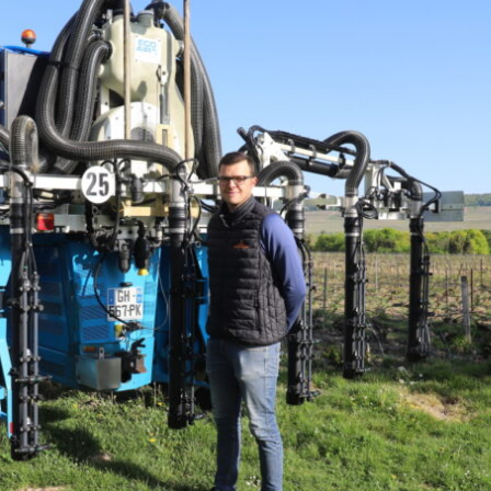
Pommes/poires : la récolte de
Biogaz : l’Inde appro
pommes attendue en forte
projet de 2,5 Md$ pour
baisse, celle de poires en
la production de biog
hausse
L'Inde a approuvé le 6 aoû
programme de biogaz de 
La récolte de pommes des principaux
visant à augmenter forte
pays producteurs de l’Union
production nationale de c
européenne (UE) devrait atteindre 9,5
propres, après que les pén
millions de tonne (Mt), soit une baisse
aux guerres au Moyen-Ori
de 15,6 % par rapport à l’an dernier et
en lumière sa dépendance
de 14,3 % par rapport à la moyenne
importations d'énergie. (Lir
des trois dernières campagnes, selon
dans Agra Fil)
les premières prévisions dévoilées par
la World Apple and Pear Association
(Wapa) lors du congrès international