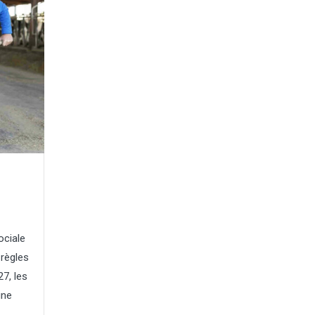
ociale
règles
27, les
une