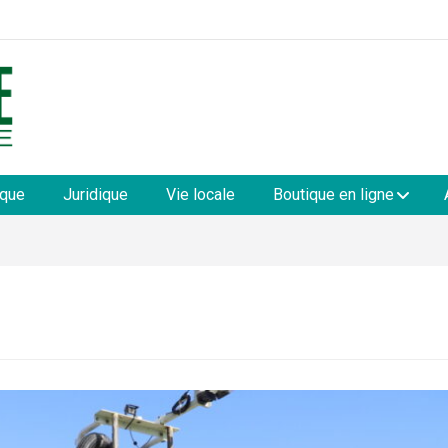
les
ique
Juridique
Vie locale
Boutique en ligne