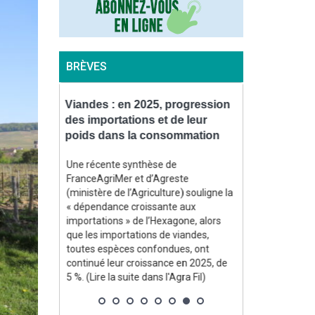
BRÈVES
uve un
Viandes : en 2025, progression
Incendies : 
 stimuler
des importations et de leur
accélérer le
az
poids dans la consommation
forêts sinis
des Landes
t un
Une récente synthèse de
2,5 Md$
FranceAgriMer et d’Agreste
La ministre de 
ment la
(ministère de l’Agriculture) souligne la
Genevard, a c
arburants
« dépendance croissante aux
administration
uries liées
importations » de l’Hexagone, alors
en application 
ent ont mis
que les importations de viandes,
reconnaissant 
 aux
toutes espèces confondues, ont
ampleur » des 
e la suite
continué leur croissance en 2025, de
Gironde et dan
5 %. (Lire la suite dans l'Agra Fil)
communiqué du 
dans l'Agra Fil)