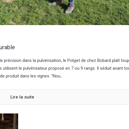
Prognosfruit, le 6 août à Constance
(Allemagne). Parmi les principaux
producteurs de l’UE, la Pologne
(-29,9 %, 2,665 Mt) et la France
(-24,2 %, 1,162 Mt) enregistraient les
plus fortes baisses, alors que l’Italie
enregistre une production
globalement stable (-2,2 %, à
urable
2,269 Mt). À l'inverse, la production...
e précision dans la pulvérisation, le Polyjet de chez Bobard plaît tou
tilisent le pulvérisateur proposé en 7 ou 9 rangs. Il séduit avant to
de produit dans les vignes. “Nou...
Lire la suite