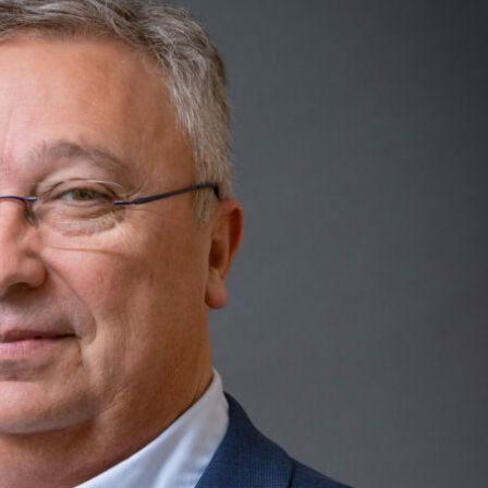
e
Canicule : face aux prairies
Canicule : la Conf’ veu
« grillées », les éleveurs de
« réorienter » l’aide a
ruminants toujours sans
vers une aide forfaitai
réponse
Dans une lettre ouverte pu
août, la Confédération p
Alertant, dans un communiqué du 4
demande à rencontrer « au 
août, sur une perte de production
la ministre de l’Agriculture
« historique » pour les prairies, les
présenter ses « revendica
associations spécialisées d'éleveurs
aux crises climatiques », 
de ruminants de la FNSEA*
lesquelles figure une réor
dénoncent le « silence radio » du
l’aide aux engrais récem
ministère de l’Agriculture sur leur
débloquée. (Lire la suite d
demande – récurrente – d’organiser
Fil)
des expertises terrain des pertes de
production d’herbe. (Lire la suite dans