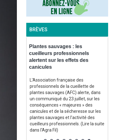
BRÈVES
t
Plantes sauvages : les
Bovins : l’o
ux engrais
cueilleurs professionnels
également dé
re
alertent sur les effets des
la France et
canicules
bliée le 4
Le nouveau vi
aysanne
sur des vaches
L’Association française des
plus vite »
Suisse est ég
professionnels de la cueillette de
 pour lui
l’est de la Fra
plantes sauvages (AFC) alerte, dans
tions face
rapporte la pl
un communiqué du 23 juillet, sur les
parmi
Epidémiosurvei
conséquences « majeures » des
ientation de
animale (ESA)
canicules et de la sécheresse sur les
ment
août. (Lire la s
plantes sauvages et l’activité des
ans l'Agra
cueilleurs professionnels. (Lire la suite
dans l'Agra Fil)