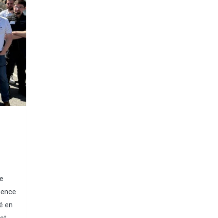
le
sence
ré en