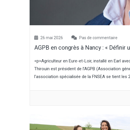
exploitations », « prises en charge de
cotisations sociales » ou encore
« dispositifs de simplification et de
dérogation ». Le plan CASI
comprendra aussi « des mesures
destinées à faciliter la remise en
production des exploitations les plus
26 mai 2026
Pas de commentaire
durement touchées ». La ministre a
AGPB en congrès à Nancy : « Définir u
« réuni l’ensemble des...
<p>Agriculteur en Eure-et-Loir, installé en Earl ave
Thirouin est président de l’AGPB (Association gén
l’association spécialisée de la FNSEA se tient les 