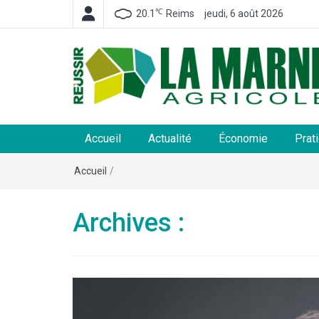
℃
20.1
Reims
jeudi, 6 août 2026
La Marne Agricole
Hebdomadaire départemental d'informations généra
et rurales
Accueil
Actualité
Économie
Prat
Accueil
/
Archives :