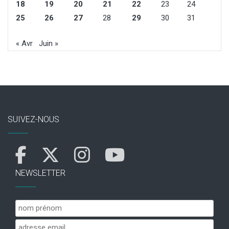
18
19
20
21
22
23
24
25
26
27
28
29
30
31
« Avr
Juin »
SUIVEZ-NOUS
NEWSLETTER