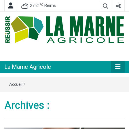
℃
27.21
Reims
Hebdomadaire départemental d'informations générales et rurales
La Marne
Agricole
La Marne Agricole
Accueil
/
Archives :