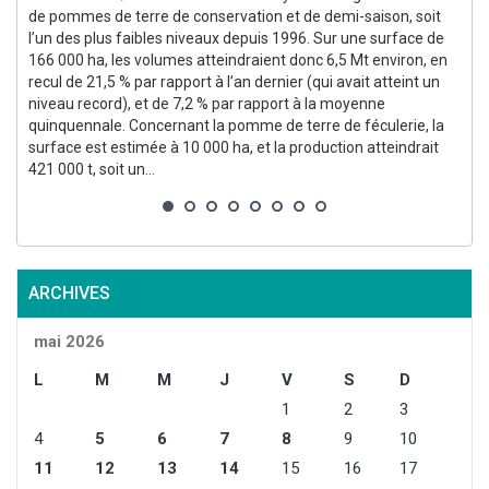
de pommes de terre de conservation et de demi-saison, soit
l’un des plus faibles niveaux depuis 1996. Sur une surface de
166 000 ha, les volumes atteindraient donc 6,5 Mt environ, en
recul de 21,5 % par rapport à l’an dernier (qui avait atteint un
niveau record), et de 7,2 % par rapport à la moyenne
quinquennale. Concernant la pomme de terre de féculerie, la
surface est estimée à 10 000 ha, et la production atteindrait
p
421 000 t, soit un...
g
p
ARCHIVES
mai 2026
L
M
M
J
V
S
D
1
2
3
4
5
6
7
8
9
10
11
12
13
14
15
16
17