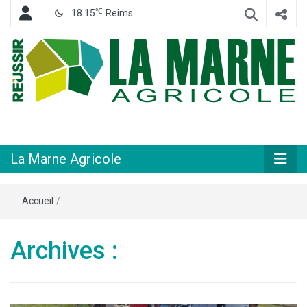
℃
18.15
Reims
Hebdomadaire départemental d'informations générales et rurales
La Marne
Agricole
La Marne Agricole
Accueil
/
Archives :