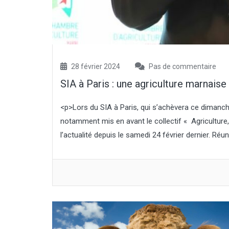
à l’an dernier (qui avait atteint un
niveau record), et de 7,2 % par rapport
à la moyenne quinquennale.
Concernant la pomme de terre de
féculerie, la surface est estimée à
10 000 ha, et la production atteindrait
421 000 t, soit un...
28 février 2024
Pas de commentaire
SIA à Paris : une agriculture marnais
<p>Lors du SIA à Paris, qui s’achèvera ce dimanche
notamment mis en avant le collectif « Agriculture, 
l’actualité depuis le samedi 24 février dernier. Réuni