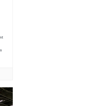
int
es