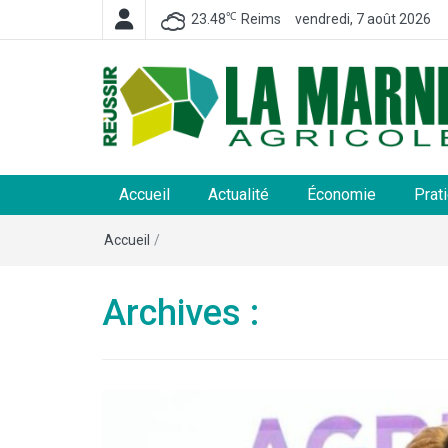
℃
23.48
Reims
vendredi, 7 août 2026
La Marne Agricole
Hebdomadaire départemental d'informations généra
et rurales
Accueil
Actualité
Économie
Prat
Accueil
/
Archives :