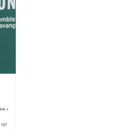
une «
 16°.