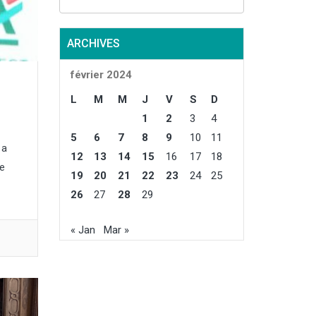
rnier, et de
oyenne
ttendue de
ARCHIVES
 le repli
tout par la
février 2024
e de
, survenue
L
M
M
J
V
S
D
nt...
1
2
3
4
5
6
7
8
9
10
11
 a
12
13
14
15
16
17
18
te
19
20
21
22
23
24
25
26
27
28
29
« Jan
Mar »