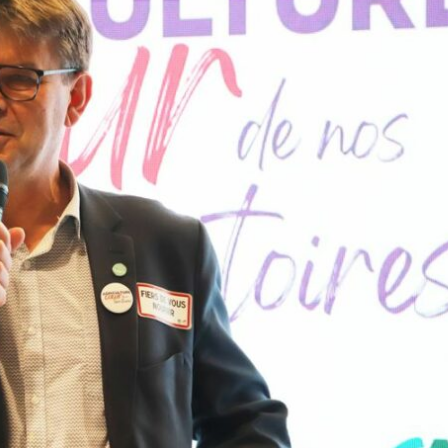
Pommes/poires : la récolte de
Maïs : le ministère tab
pommes attendue en forte
production française 
baisse, celle de poires en
plus bas depuis « au 
hausse
1980 »
La récolte de pommes des principaux
Dans une note d’Agreste pu
pays producteurs de l’Union
août, le ministère de l’Agri
européenne (UE) devrait atteindre 9,5
projette la production fra
millions de tonne (Mt), soit une baisse
maïs grain cette année à 
de 15,6 % par rapport à l’an dernier et
jamais observé depuis « a
de 14,3 % par rapport à la moyenne
1980 », à 9 Mt, incluant l
des trois dernières campagnes, selon
Hors semences, elle tom
les premières prévisions dévoilées par
à 8,821 Mt. Si ce volume s
la World Apple and Pear Association
confirmait, il s’agirait d’u
t
(Wapa) lors du congrès international
annuelle de la production 