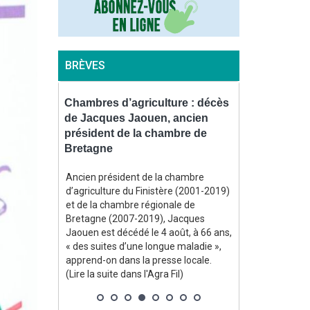
BRÈVES
le sur une
Chambres d’agriculture : décès
Contrôles : 
2026 au
de Jacques Jaouen, ancien
l’environne
moins
président de la chambre de
bientôt équ
Bretagne
piétons
bliée le 7
Ancien président de la chambre
En vertu d’un 
culture
d’agriculture du Finistère (2001-2019)
officiel le 31 j
nçaise de
et de la chambre régionale de
l’environnemen
un niveau
Bretagne (2007-2019), Jacques
disposer d’une
u moins
Jaouen est décédé le 4 août, à 66 ans,
« procéder à u
es semences.
« des suites d’une longue maladie »,
audiovisuel de 
berait même
apprend-on dans la presse locale.
lorsque se pro
e
(Lire la suite dans l'Agra Fil)
de se produire u
ne chute
suite dans l'Agr
nationale de