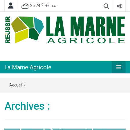
℃
25.74
Reims
Hebdomadaire départemental d'informations générales et rurales
La Marne
Agricole
La Marne Agricole
Accueil
/
Archives :