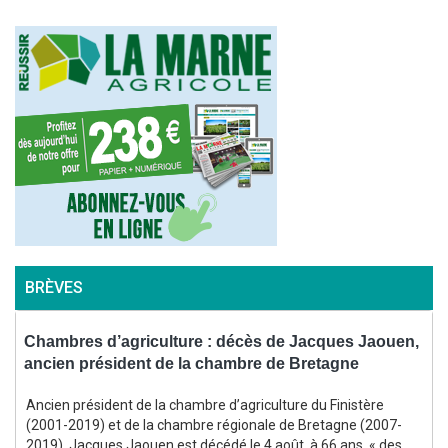
BRÈVES
s
Chambres d’agriculture : décès de Jacques Jaouen,
C
ancien président de la chambre de Bretagne
l
Ancien président de la chambre d’agriculture du Finistère
E
(2001-2019) et de la chambre régionale de Bretagne (2007-
2019), Jacques Jaouen est décédé le 4 août, à 66 ans, « des