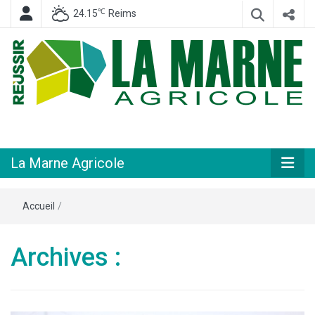
℃
24.15
Reims
Hebdomadaire départemental d'informations générales et rurales
La Marne
Agricole
La Marne Agricole
Accueil
/
Archives :