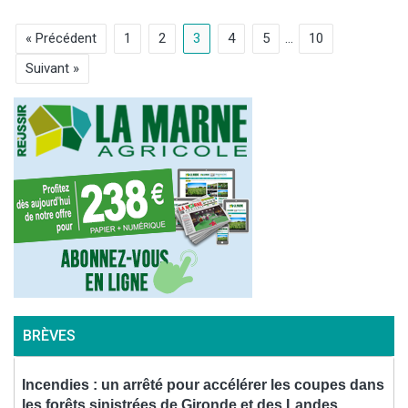
« Précédent
1
2
3
4
5
…
10
Suivant »
BRÈVES
Incendies : un arrêté pour accélérer les coupes dans
les forêts sinistrées de Gironde et des Landes
a