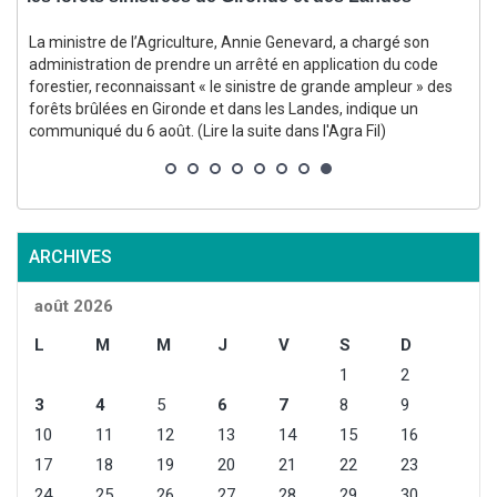
La ministre de l’Agriculture, Annie Genevard, a chargé son
administration de prendre un arrêté en application du code
forestier, reconnaissant « le sinistre de grande ampleur » des
forêts brûlées en Gironde et dans les Landes, indique un
communiqué du 6 août. (Lire la suite dans l'Agra Fil)
l
ARCHIVES
août 2026
L
M
M
J
V
S
D
1
2
3
4
5
6
7
8
9
10
11
12
13
14
15
16
17
18
19
20
21
22
23
24
25
26
27
28
29
30